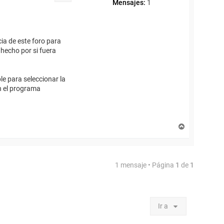
Mensajes:
1
ia de este foro para
hecho por si fuera
e para seleccionar la
on el programa
A
r
r
i
b
1 mensaje • Página
1
de
1
a
Ir a