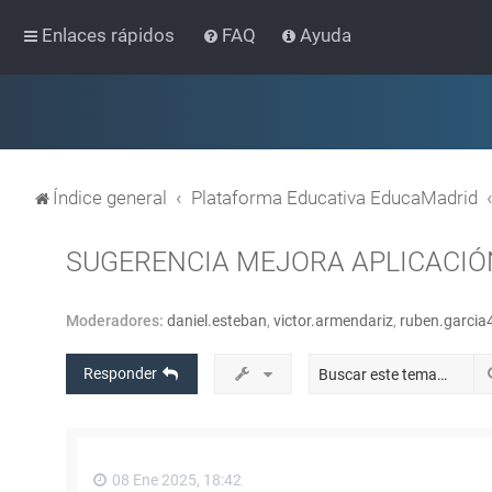
Enlaces rápidos
FAQ
Ayuda
Índice general
Plataforma Educativa EducaMadrid
SUGERENCIA MEJORA APLICACIÓ
Moderadores:
daniel.esteban
,
victor.armendariz
,
ruben.garcia
Responder
08 Ene 2025, 18:42