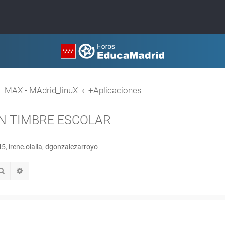
MAX - MAdrid_linuX
+Aplicaciones
N TIMBRE ESCOLAR
45
,
irene.olalla
,
dgonzalezarroyo
Buscar
Búsqueda avanzada