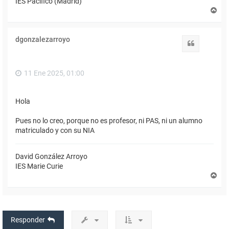
IES Pacífico (Madrid)
A
r
r
i
dgonzalezarroyo
b
Citar
a
11 Ene 2025, 01:00
Hola
Pues no lo creo, porque no es profesor, ni PAS, ni un alumno
matriculado y con su NIA
David González Arroyo
IES Marie Curie
A
r
r
i
b
a
Responder