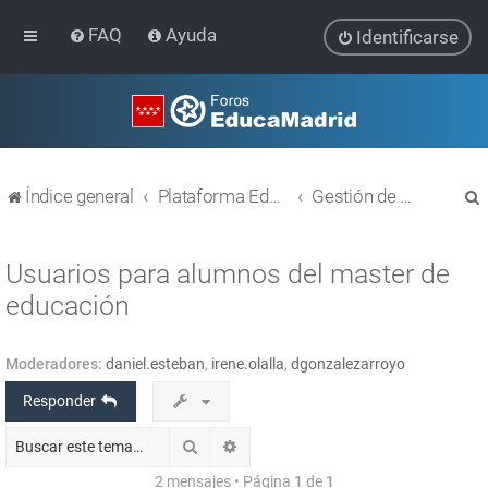
FAQ
Ayuda
Identificarse
Índice general
Plataforma Educativa EducaMadrid
Gestión de usuarios
Usuarios para alumnos del master de
educación
r
Moderadores:
daniel.esteban
,
irene.olalla
,
dgonzalezarroyo
Responder
Buscar
Búsqueda avanzada
2 mensajes • Página
1
de
1