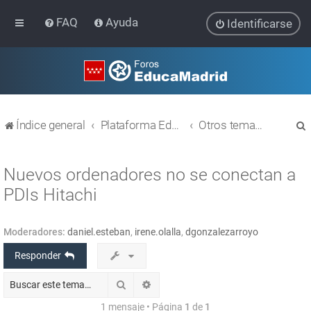
FAQ
Ayuda
Identificarse
Índice general
Plataforma Educativa EducaMadrid
Otros temas relacionados con las TIC
Nuevos ordenadores no se conectan a
PDIs Hitachi
r
Moderadores:
daniel.esteban
,
irene.olalla
,
dgonzalezarroyo
Responder
Buscar
Búsqueda avanzada
1 mensaje • Página
1
de
1