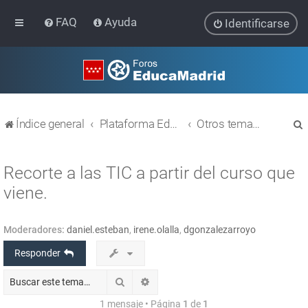
FAQ
Ayuda
Identificarse
Índice general
Plataforma Educativa EducaMadrid
Otros temas relacionados con las TIC
Recorte a las TIC a partir del curso que
viene.
r
Moderadores:
daniel.esteban
,
irene.olalla
,
dgonzalezarroyo
Responder
Buscar
Búsqueda avanzada
1 mensaje • Página
1
de
1