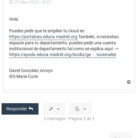
25 Mar 2025, 19:27
Hola
Puedes pedir que te amplien tu cloud en
https://portalcau.educa.madrid.org
También, si necesitas
espacio para tu departamento, puedes pedir una cuenta
institucional de departamento tal como se explica aquí -->
https://ayuda.educa.madrid.org/books/ge ... tucionales
David González Arroyo
IES Marie Curie
A
r
r
i
b
a
Responder
2 mensajes • Página
1
de
1