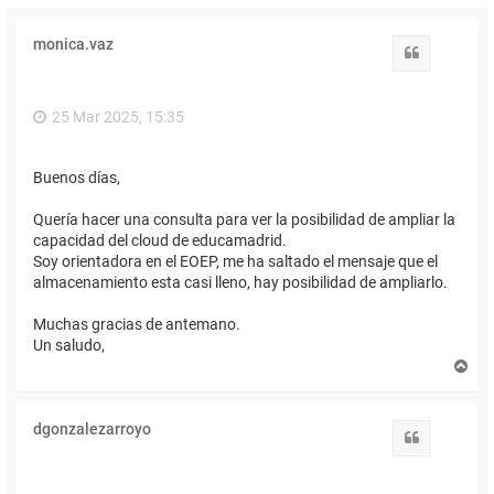
monica.vaz
Citar
25 Mar 2025, 15:35
Buenos días,
Quería hacer una consulta para ver la posibilidad de ampliar la
capacidad del cloud de educamadrid.
Soy orientadora en el EOEP, me ha saltado el mensaje que el
almacenamiento esta casi lleno, hay posibilidad de ampliarlo.
Muchas gracias de antemano.
Un saludo,
A
r
r
i
dgonzalezarroyo
b
Citar
a