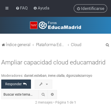
FAQ
Ayuda
Identificarse
Índice general
Plataforma Educativa EducaMadrid
Cloud
Ampliar capacidad cloud educamadrid
Moderadores:
daniel.esteban
,
irene.olalla
,
dgonzalezarroyo
r
Responder
Buscar
Búsqueda avanzada
2 mensajes • Página
1
de
1