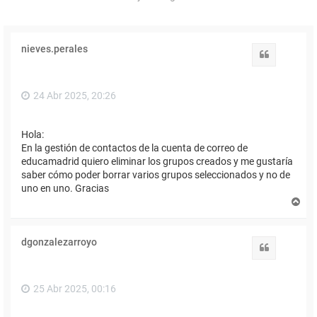
nieves.perales
Citar
24 Abr 2025, 20:26
Hola:
En la gestión de contactos de la cuenta de correo de
educamadrid quiero eliminar los grupos creados y me gustaría
saber cómo poder borrar varios grupos seleccionados y no de
uno en uno. Gracias
A
r
r
i
dgonzalezarroyo
b
Citar
a
25 Abr 2025, 00:16