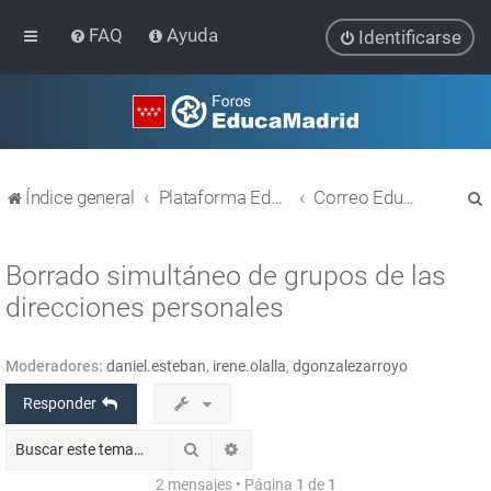
FAQ
Ayuda
Identificarse
Índice general
Plataforma Educativa EducaMadrid
Correo EducaMadrid
Borrado simultáneo de grupos de las
direcciones personales
r
Moderadores:
daniel.esteban
,
irene.olalla
,
dgonzalezarroyo
Responder
Buscar
Búsqueda avanzada
2 mensajes • Página
1
de
1