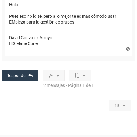
Hola
Pues eso no lo sé, pero a lo mejor te es más cómodo usar
EMpieza para la gestión de grupos.
David González Arroyo
IES Marie Curie
A
r
r
i
b
a
Responder
2 mensajes • Página
1
de
1
Ir a