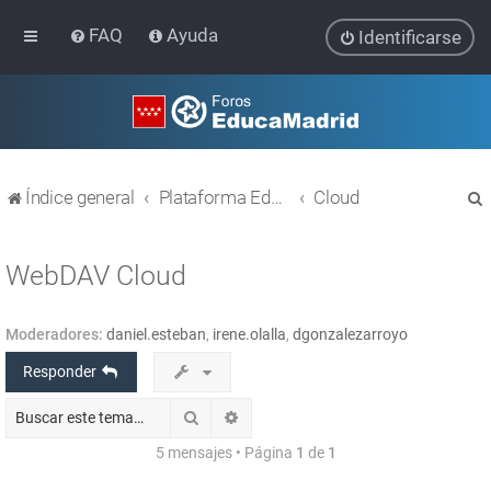
FAQ
Ayuda
Identificarse
Índice general
Plataforma Educativa EducaMadrid
Cloud
WebDAV Cloud
Moderadores:
daniel.esteban
,
irene.olalla
,
dgonzalezarroyo
r
Responder
Buscar
Búsqueda avanzada
5 mensajes • Página
1
de
1