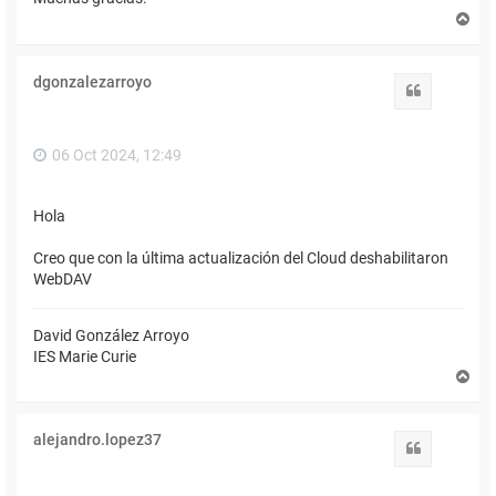
A
r
r
i
dgonzalezarroyo
b
Citar
a
06 Oct 2024, 12:49
Hola
Creo que con la última actualización del Cloud deshabilitaron
WebDAV
David González Arroyo
IES Marie Curie
A
r
r
i
alejandro.lopez37
b
Citar
a