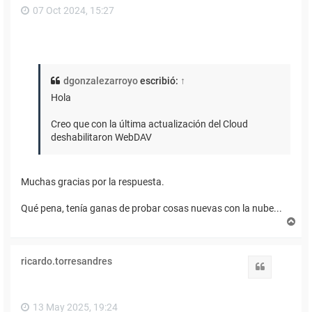
07 Oct 2024, 15:27
dgonzalezarroyo
escribió:
↑
Hola
Creo que con la última actualización del Cloud
deshabilitaron WebDAV
Muchas gracias por la respuesta.
Qué pena, tenía ganas de probar cosas nuevas con la nube...
A
r
r
i
ricardo.torresandres
b
Citar
a
13 May 2025, 19:24