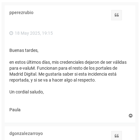
pperezrubio
Citar
18 May 2025, 19:15
Buenas tardes,
en estos últimos días, mis credenciales dejaron de ser válidas
para e-valuM. Funcionan para el resto de los portales de
Madrid Digital. Me gustaría saber si esta incidencia está
reportada, y si se va a hacer algo al respecto.
Un cordial saludo,
Paula
A
r
r
i
dgonzalezarroyo
b
Citar