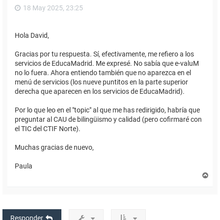
18 May 2025, 23:25
Hola David,
Gracias por tu respuesta. Sí, efectivamente, me refiero a los
servicios de EducaMadrid. Me expresé. No sabía que e-valuM
no lo fuera. Ahora entiendo también que no aparezca en el
menú de servicios (los nueve puntitos en la parte superior
derecha que aparecen en los servicios de EducaMadrid).
Por lo que leo en el "topic" al que me has redirigido, habría que
preguntar al CAU de bilingüismo y calidad (pero cofirmaré con
el TIC del CTIF Norte).
Muchas gracias de nuevo,
Paula
A
r
r
i
b
a
Responder