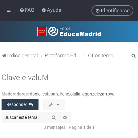
FAQ
Ayuda
Identificarse
Índice general
Plataforma Educativa EducaMadrid
Otros temas relacionados con las TIC
Clave e-valuM
Moderadores:
daniel.esteban
,
irene.olalla
,
dgonzalezarroyo
r
Responder
Buscar
Búsqueda avanzada
3 mensajes • Página
1
de
1