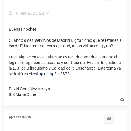
a
18 May 2025, 22:44
Buenas noches
Cuando dices "servicios de Madrid Digital" creo que te refieres a
los de Educamadrid (correo, cloud, aulas virtuales...) ¿no?
En cualquier caso, e-valum no es de Educamadrid, aunque el
login se haga con su usuario y contraseña. Evalum lo gestiona
la D.G. de Bilingüismo y Calidad de la Enseñanza. Este tema ya
se trató en
viewtopic.php?t=5375
David González Arroyo
IES Marie Curie
A
r
r
i
pperezrubio
b
Citar
a