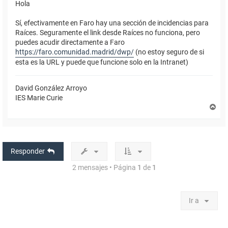
Hola
Sí, efectivamente en Faro hay una sección de incidencias para
Raíces. Seguramente el link desde Raíces no funciona, pero
puedes acudir directamente a Faro
https://faro.comunidad.madrid/dwp/
(no estoy seguro de si
esta es la URL y puede que funcione solo en la Intranet)
David González Arroyo
IES Marie Curie
A
r
r
i
b
a
Responder
2 mensajes • Página
1
de
1
Ir a