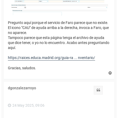
Pregunto aquí porque el servicio de Faro parece que no existe.
El icono "CAU" de ayuda arriba a la derecha, invoca a Faro, que
no aparece.
Tampoco parece que esta página tenga el archivo de ayuda
que dice tener, o yo no lo encuentro. Acabo antes preguntando
aquí.
https://raices.educa.madrid.org/guia-ra ... nventario/
Gracias, saludos.
A
r
r
i
dgonzalezarroyo
b
Citar
a
24 May 2025, 09:06