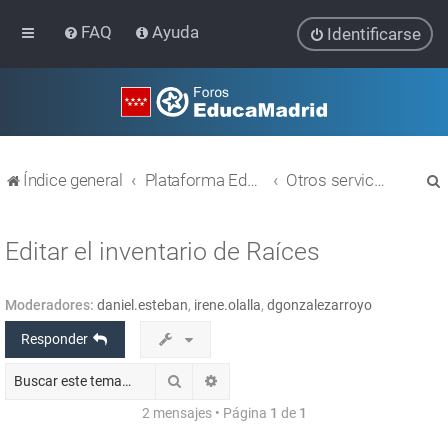
FAQ
Ayuda
Identificarse
Índice general
Plataforma Educativa EducaMadrid
Otros servicios
Editar el inventario de Raíces
Moderadores:
daniel.esteban
,
irene.olalla
,
dgonzalezarroyo
r
Responder
Buscar
Búsqueda avanzada
2 mensajes • Página
1
de
1