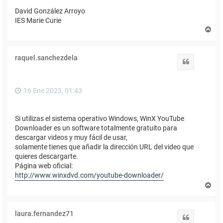
David González Arroyo
IES Marie Curie
A
r
r
i
raquel.sanchezdela
b
Citar
a
16 Ene 2023, 01:43
Si utilizas el sistema operativo Windows, WinX YouTube
Downloader es un software totalmente gratuito para
descargar videos y muy fácil de usar,
solamente tienes que añadir la dirección URL del video que
quieres descargarte.
Página web oficial:
http://www.winxdvd.com/youtube-downloader/
A
r
r
i
laura.fernandez71
b
Citar