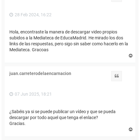
a
28 Feb 2024, 16:22
Hola, encontraste la manera de descargar video propios
subidos a la Mediateca de EducaMadrid. He mirado los dos
links de las respuestas, pero sigo sin saber como hacerlo en la
Mediateca. Gracoas
A
r
r
i
juan.carreterodelaencarnacion
b
Citar
a
07 Jun 2025, 18:21
¿Sabéis ya si se puede publicar un vídeo y que se pueda
descargar por todo aquel que tenga el enlace?
Gracias.
A
r
r