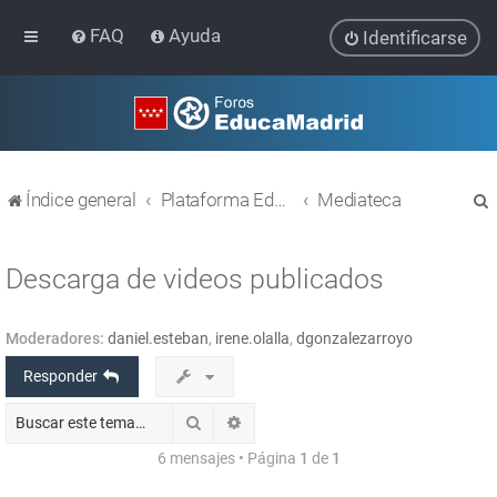
FAQ
Ayuda
Identificarse
Índice general
Plataforma Educativa EducaMadrid
Mediateca
Descarga de videos publicados
Moderadores:
daniel.esteban
,
irene.olalla
,
dgonzalezarroyo
r
Responder
Buscar
Búsqueda avanzada
6 mensajes • Página
1
de
1