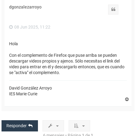
i
dgonzalezarroyo
b
Citar
a
08 Jun 2025, 11:22
Hola
Con el complemento de Firefox que puse arriba se pueden
descargar videos propios y ajenos. Sólo necesitas el link del
video para entrar en él y descargarlo entonces, que es cuando
se "activa" el complemento.
David González Arroyo
IES Marie Curie
A
r
r
i
b
a
Responder
6 mensajes • Página
1
de
1