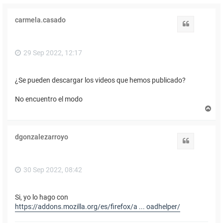
carmela.casado
Citar
29 Sep 2022, 12:17
¿Se pueden descargar los videos que hemos publicado?
No encuentro el modo
A
r
r
i
dgonzalezarroyo
b
Citar
a
30 Sep 2022, 08:42
Si, yo lo hago con
https://addons.mozilla.org/es/firefox/a ... oadhelper/