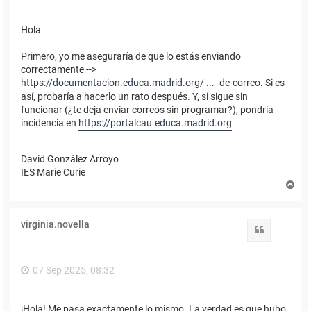
Hola
Primero, yo me aseguraría de que lo estás enviando
correctamente -->
https://documentacion.educa.madrid.org/ ... -de-correo
. Si es
así, probaría a hacerlo un rato después. Y, si sigue sin
funcionar (¿te deja enviar correos sin programar?), pondría
incidencia en
https://portalcau.educa.madrid.org
David González Arroyo
IES Marie Curie
A
r
r
i
virginia.novella
b
Citar
a
07 Sep 2025, 08:32
¡Hola! Me pasa exactamente lo mismo. La verdad es que hubo