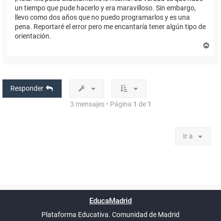
un tiempo que pude hacerlo y era maravilloso. Sin embargo,
llevo como dos años que no puedo programarlos y es una
pena. Reportaré el error pero me encantaría tener algún tipo de
orientación.
A
r
r
i
b
a
Responder
3 mensajes • Página
1
de
1
Ir a
Powered by
phpBB
™
Índice general
Todos los horarios
Privacidad
Borrar cookies
Condiciones
Contáctanos
EducaMadrid
Traducción al español por
phpBB España
-
son
UTC+02:00
Plataforma Educativa. Comunidad de Madrid