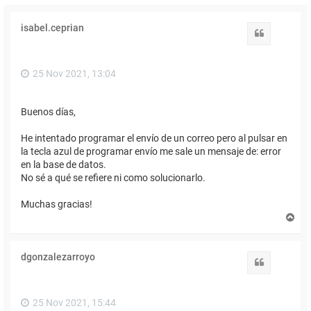
isabel.ceprian
Citar
25 Nov 2021, 13:04
Buenos días,
He intentado programar el envío de un correo pero al pulsar en
la tecla azul de programar envío me sale un mensaje de: error
en la base de datos.
No sé a qué se refiere ni como solucionarlo.
Muchas gracias!
A
r
r
i
dgonzalezarroyo
b
Citar
a
25 Nov 2021, 15:44