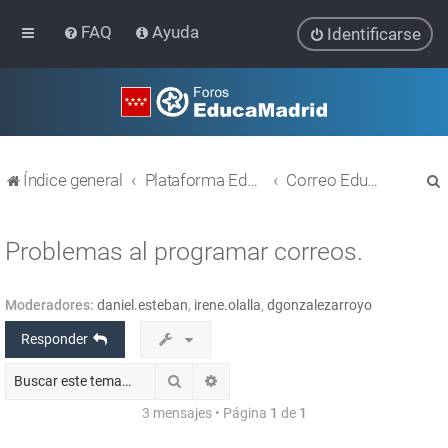
FAQ
Ayuda
Identificarse
Índice general
Plataforma Educativa EducaMadrid
Correo EducaMadrid
Problemas al programar correos.
Moderadores:
daniel.esteban
,
irene.olalla
,
dgonzalezarroyo
r
Responder
Buscar
Búsqueda avanzada
3 mensajes • Página
1
de
1