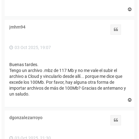
A
r
r
i
jmhm94
b
Citar
a
03 Oct 2025, 19:07
Buenas tardes.
Tengo un archivo .mbz de 117 Mb y no me vale el subir el
archivo a Cloud y vincularlo desde allí... porque me dice que
excede los 100Mb. Por favor, hay alguna otra forma de
importar archivos de más de 100Mb? Gracias de antemano y
un saludo.
A
r
r
i
dgonzalezarroyo
b
Citar
a
03 Oct 2025, 21:30