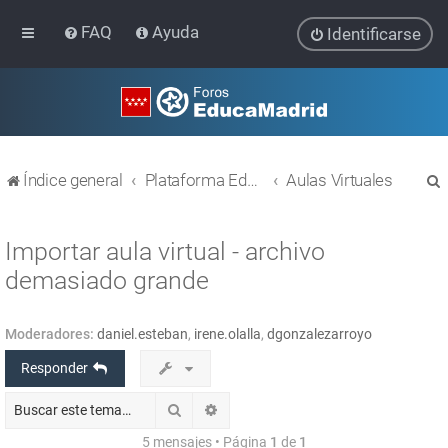
FAQ
Ayuda
Identificarse
Índice general
Plataforma Educativa EducaMadrid
Aulas Virtuales
Importar aula virtual - archivo
demasiado grande
r
Moderadores:
daniel.esteban
,
irene.olalla
,
dgonzalezarroyo
Responder
Buscar
Búsqueda avanzada
5 mensajes • Página
1
de
1