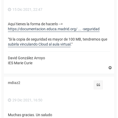
15 Dic 2021, 22:47
Aquí tienes la forma de hacerlo -->
https://documentacion.educa.madrid.org/ ... -seguridad
"Si la copia de seguridad es mayor de 100 MB, tendremos que
subirla vinculando Cloud al aula virtual
."
David González Arroyo
IES Marie Curie
A
r
r
i
mdiaz2
b
Citar
a
29 Dic 2021, 16:50
Muchas gracias. Un saludo