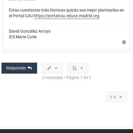
Estas cuestiones más técnicas quizás sea mejor plantearlas en
el Portal CAU
https://portalcau.educa.madrid.org
David González Arroyo
IES Marie Curie
A
r
r
i
b
a
Responder
2 mensajes • Página
1
de
1
Ir a