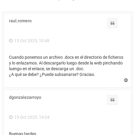
raul.romero
Citar
15 Oct 2025, 10:49
Cuando ponemos un archivo .docx en el directorio de ficheros
y lo enlazamos. Al descargarlo luego desde la web pinchando
luengo en el enlace, se descarga un .doc.
¿A qué se debe? ¿Puede subsanarse? Gracias.
A
r
r
i
dgonzalezarroyo
b
Citar
a
15 Oct 2025, 19:24
Buenas tardes