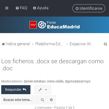
FAQ
Ayuda
Identificarse
Índice general
Plataforma Educativa EducaMadrid
Espacios WEB con Liferay
Los ficheros .docx se descargan como
.doc
r
Moderadores:
daniel.esteban
,
irene.olalla
,
dgonzalezarroyo
Responder
Buscar
Búsqueda avanzada
2 mensajes • Página
1
de
1