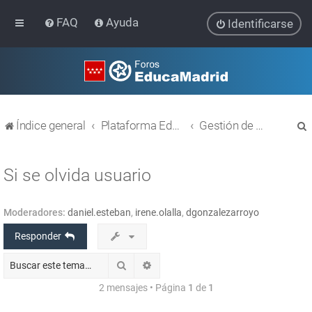
FAQ
Ayuda
Identificarse
Índice general
Plataforma Educativa EducaMadrid
Gestión de usuarios
Si se olvida usuario
Moderadores:
daniel.esteban
,
irene.olalla
,
dgonzalezarroyo
r
Responder
Buscar
Búsqueda avanzada
2 mensajes • Página
1
de
1