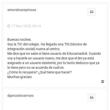
smoralesespinosa
Citar
17 Nov 2025, 00:19
Buenas noches.
Soy la TIC del colegio. Ha llegado una TIS (técnico de
integración social) nueva al centro.
Me dice que no sabe si tiene usuario de Educamadrid. Cuando
voy a hacerle un usuario nuevo, me dice que el dni ya está
asignado a un usuario existente, por lo tanto deduzco que ya
lo tiene pero no se acuerda de cuál es.
¿Cómo lo recupera? ¿Qué tiene que hacer?
Muchas gracias
A
r
r
i
dgonzalezarroyo
b
Citar
a