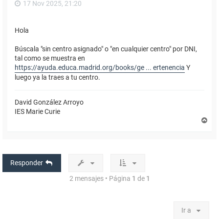
17 Nov 2025, 21:20
Hola
Búscala "sin centro asignado" o "en cualquier centro" por DNI,
tal como se muestra en
https://ayuda.educa.madrid.org/books/ge ... ertenencia
Y
luego ya la traes a tu centro.
David González Arroyo
IES Marie Curie
A
r
r
i
b
a
Responder
2 mensajes • Página
1
de
1
Ir a