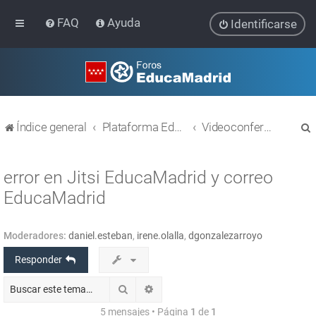
FAQ
Ayuda
Identificarse
Índice general
Plataforma Educativa EducaMadrid
Videoconferencias (Webex y Jitsi)
error en Jitsi EducaMadrid y correo
EducaMadrid
r
Moderadores:
daniel.esteban
,
irene.olalla
,
dgonzalezarroyo
Responder
Buscar
Búsqueda avanzada
5 mensajes • Página
1
de
1