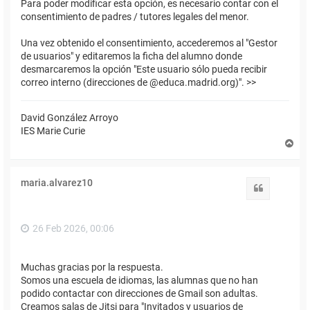
Para poder modificar esta opción, es necesario contar con el
consentimiento de padres / tutores legales del menor.
Una vez obtenido el consentimiento, accederemos al "Gestor
de usuarios" y editaremos la ficha del alumno donde
desmarcaremos la opción "Este usuario sólo pueda recibir
correo interno (direcciones de @educa.madrid.org)". >>
David González Arroyo
IES Marie Curie
A
r
r
i
maria.alvarez10
b
Citar
a
26 Feb 2026, 00:06
Muchas gracias por la respuesta.
Somos una escuela de idiomas, las alumnas que no han
podido contactar con direcciones de Gmail son adultas.
Creamos salas de Jitsi para "Invitados y usuarios de