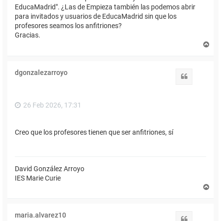
EducaMadrid". ¿Las de Empieza también las podemos abrir
para invitados y usuarios de EducaMadrid sin que los
profesores seamos los anfitriones?
Gracias.
A
r
r
i
dgonzalezarroyo
b
Citar
a
26 Feb 2026, 17:31
Creo que los profesores tienen que ser anfitriones, sí
David González Arroyo
IES Marie Curie
A
r
r
i
maria.alvarez10
b
Citar