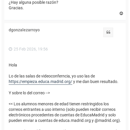
¿Hay alguna posible razón?
Gracias.
A
r
r
i
dgonzalezarroyo
b
Citar
a
25 Feb 2026, 19:56
Hola
Lo de las salas de videoconferncia, yo uso las de
https://empieza.educa.madrid.org/
y me dan buen resultado.
Y sobre lo del correo -->
<< Los alumnos menores de edad tienen restringidos los
correos entrantes a uso interno (solo pueden recibir correos
electrónicos procedentes de cuentas de EducaMadrid y solo
pueden enviar a cuentas de educa.madrid.org y @madrid.org).