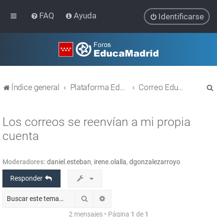
FAQ
Ayuda
Identificarse
Índice general
Plataforma Educativa EducaMadrid
Correo EducaMadrid
Los correos se reenvían a mi propia
cuenta
r
Moderadores:
daniel.esteban
,
irene.olalla
,
dgonzalezarroyo
Responder
Buscar
Búsqueda avanzada
2 mensajes • Página
1
de
1