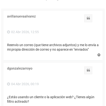
avillanuevaalvarez
Citar
02 Abr 2026, 12:55
Reenvío un correo (que tiene archivos adjuntos) y me lo envía a
mi propia dirección de correo y no aparece en "enviados"
A
r
r
i
dgonzalezarroyo
b
Citar
a
04 Abr 2026, 00:19
¿Estás usando un cliente o la aplicación web? ¿Tienes algún
filtro activado?