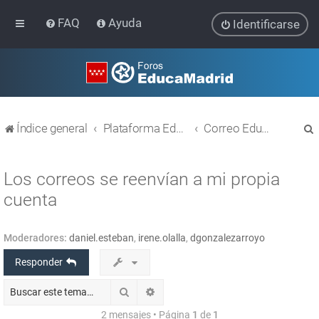
FAQ
Ayuda
Identificarse
Índice general
Plataforma Educativa EducaMadrid
Correo EducaMadrid
Los correos se reenvían a mi propia
cuenta
r
Moderadores:
daniel.esteban
,
irene.olalla
,
dgonzalezarroyo
Responder
Buscar
Búsqueda avanzada
2 mensajes • Página
1
de
1