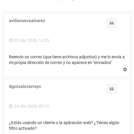
avillanuevaalvarez
Citar
02 Abr 2026, 12:55
Reenvío un correo (que tiene archivos adjuntos) y me lo envía a
mi propia dirección de correo y no aparece en "enviados"
A
r
r
i
dgonzalezarroyo
b
Citar
a
04 Abr 2026, 00:19
¿Estás usando un cliente o la aplicación web? ¿Tienes algún
filtro activado?