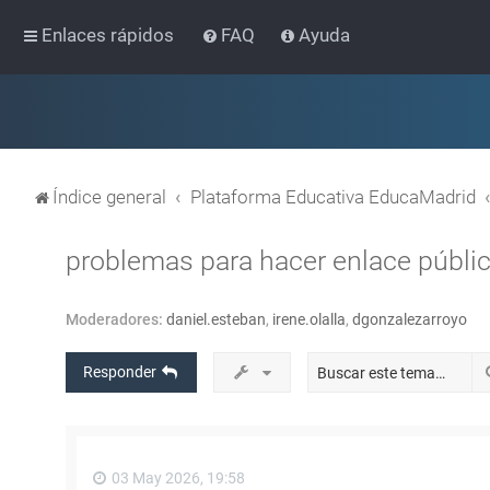
Enlaces rápidos
FAQ
Ayuda
Índice general
Plataforma Educativa EducaMadrid
problemas para hacer enlace públi
Moderadores:
daniel.esteban
,
irene.olalla
,
dgonzalezarroyo
Responder
03 May 2026, 19:58