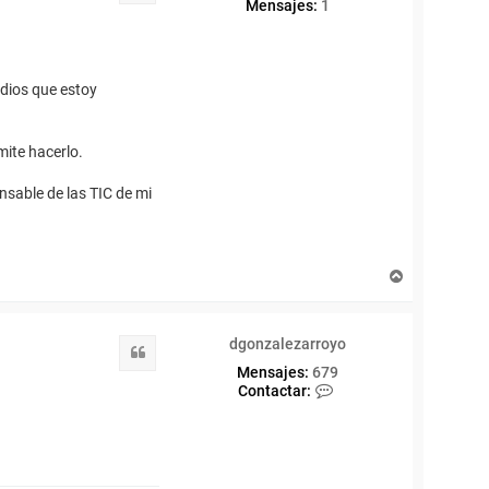
Mensajes:
1
dios que estoy
mite hacerlo.
nsable de las TIC de mi
A
r
r
i
dgonzalezarroyo
b
Citar
a
Mensajes:
679
C
Contactar:
o
n
t
a
c