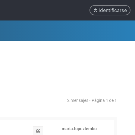
Identificarse
2 mensajes • Página
1
de
1
maria.lopezlembo
Citar