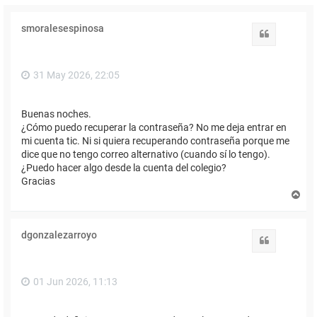
smoralesespinosa
Citar
31 May 2026, 22:05
Buenas noches.
¿Cómo puedo recuperar la contraseña? No me deja entrar en
mi cuenta tic. Ni si quiera recuperando contraseña porque me
dice que no tengo correo alternativo (cuando sí lo tengo).
¿Puedo hacer algo desde la cuenta del colegio?
Gracias
A
r
r
i
dgonzalezarroyo
b
Citar
a
01 Jun 2026, 11:13