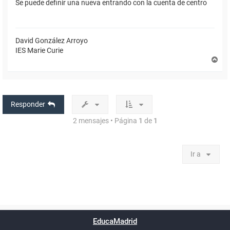
Se puede definir una nueva entrando con la cuenta de centro
David González Arroyo
IES Marie Curie
A
r
r
i
b
a
Responder
2 mensajes • Página
1
de
1
Ir a
Powered by
phpBB
™
Índice general
Todos los horarios
Privacidad
Borrar cookies
Condiciones
Contáctanos
EducaMadrid
Traducción al español por
phpBB España
-