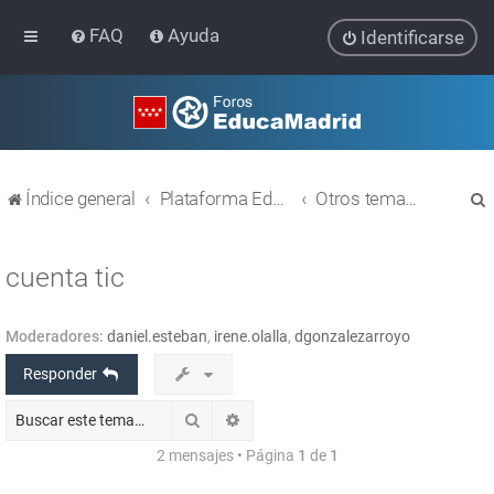
FAQ
Ayuda
Identificarse
Índice general
Plataforma Educativa EducaMadrid
Otros temas relacionados con las TIC
cuenta tic
Moderadores:
daniel.esteban
,
irene.olalla
,
dgonzalezarroyo
r
Responder
Buscar
Búsqueda avanzada
2 mensajes • Página
1
de
1