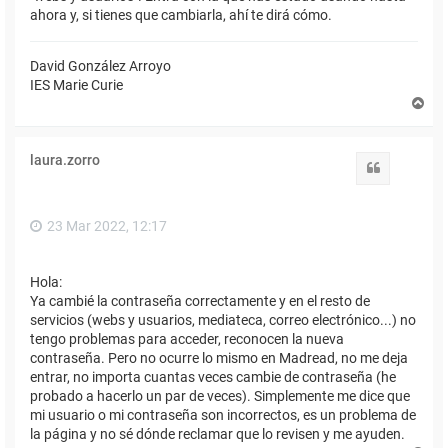
ahora y, si tienes que cambiarla, ahí te dirá cómo.
David González Arroyo
IES Marie Curie
A
r
r
i
laura.zorro
b
Citar
a
23 Mar 2022, 12:17
Hola:
Ya cambié la contraseña correctamente y en el resto de
servicios (webs y usuarios, mediateca, correo electrónico...) no
tengo problemas para acceder, reconocen la nueva
contraseña. Pero no ocurre lo mismo en Madread, no me deja
entrar, no importa cuantas veces cambie de contraseña (he
probado a hacerlo un par de veces). Simplemente me dice que
mi usuario o mi contraseña son incorrectos, es un problema de
la página y no sé dónde reclamar que lo revisen y me ayuden.