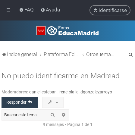
FAQ
Ayuda
Identificarse
Índice general
Plataforma Educativa EducaMadrid
Otros temas relacionados con las TIC
No puedo identificarme en Madread.
Moderadores:
daniel.esteban
,
irene.olalla
,
dgonzalezarroyo
r
Responder
Buscar
Búsqueda avanzada
9 mensajes • Página
1
de
1