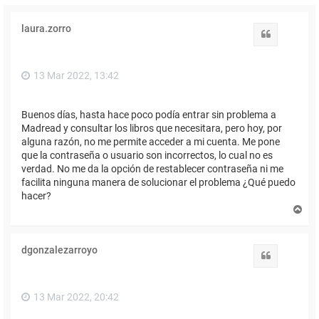
laura.zorro
Citar
13 Mar 2022, 13:42
Buenos días, hasta hace poco podía entrar sin problema a
Madread y consultar los libros que necesitara, pero hoy, por
alguna razón, no me permite acceder a mi cuenta. Me pone
que la contraseña o usuario son incorrectos, lo cual no es
verdad. No me da la opción de restablecer contraseña ni me
facilita ninguna manera de solucionar el problema ¿Qué puedo
hacer?
A
r
r
i
dgonzalezarroyo
b
Citar
a
13 Mar 2022, 20:42