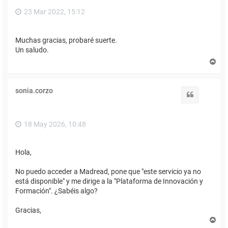
23 Mar 2022, 15:12
Muchas gracias, probaré suerte.
Un saludo.
A
r
r
i
sonia.corzo
b
Citar
a
18 May 2026, 10:48
Hola,
No puedo acceder a Madread, pone que "este servicio ya no
está disponible" y me dirige a la "Plataforma de Innovación y
Formación". ¿Sabéis algo?
Gracias,
A
r