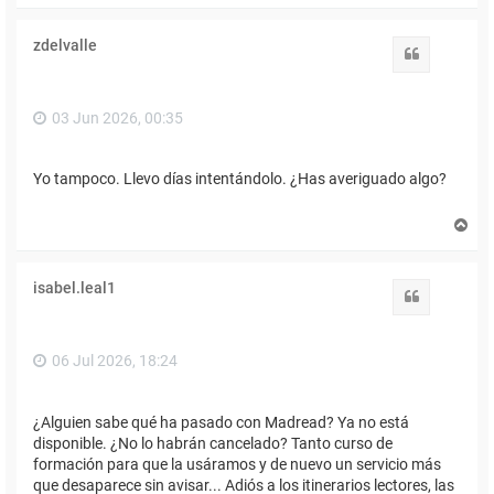
r
i
zdelvalle
b
Citar
a
03 Jun 2026, 00:35
Yo tampoco. Llevo días intentándolo. ¿Has averiguado algo?
A
r
r
i
isabel.leal1
b
Citar
a
06 Jul 2026, 18:24
¿Alguien sabe qué ha pasado con Madread? Ya no está
disponible. ¿No lo habrán cancelado? Tanto curso de
formación para que la usáramos y de nuevo un servicio más
que desaparece sin avisar... Adiós a los itinerarios lectores, las