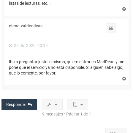
listas de lecturas, etc...
A
r
r
i
elena.valdeolivas
b
Citar
a
20 Jul 2026, 20:13
Iba a preguntar justo lo mismo, quiero entrar en MadRead y me
pone que el servicio ya no está disponible. Si alguien sabe algo,
que lo comente, por favor.
A
r
r
i
b
a
Responder
9 mensajes • Página
1
de
1