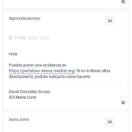
A
r
r
i
dgonzalezarroyo
b
Citar
a
23 Mar 2022, 12:32
Hola
Puedes poner una incidencia en
https://portalcau.educa.madrid.org/
Si no lo llevan ellos
directamente, podrán indicarte como hacerlo
David González Arroyo
IES Marie Curie
A
r
r
i
laura.zorro
b
Citar
a