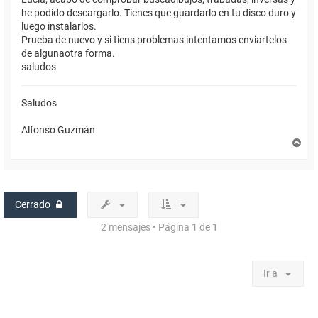
he podido descargarlo. Tienes que guardarlo en tu disco duro y
luego instalarlos.
Prueba de nuevo y si tiens problemas intentamos enviartelos
de algunaotra forma.
saludos
Saludos
Alfonso Guzmán
A
r
r
i
b
a
Cerrado
2 mensajes • Página
1
de
1
Ir a