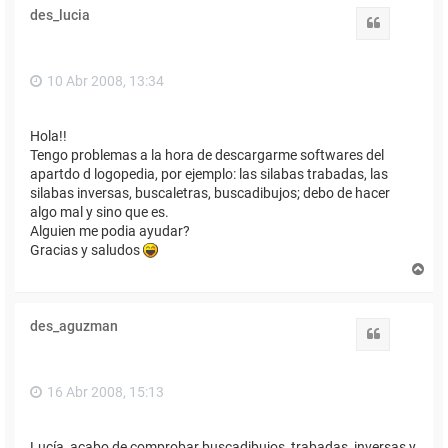
des_lucia
Citar
10 Abr 2008, 13:34
Hola!!
Tengo problemas a la hora de descargarme softwares del
apartdo d logopedia, por ejemplo: las silabas trabadas, las
silabas inversas, buscaletras, buscadibujos; debo de hacer
algo mal y sino que es.
Alguien me podia ayudar?
Gracias y saludos
A
r
r
i
des_aguzman
b
Citar
a
16 Abr 2008, 15:13
Lucía, acabo de comprobar buscadibujos, trabadas, inversas y