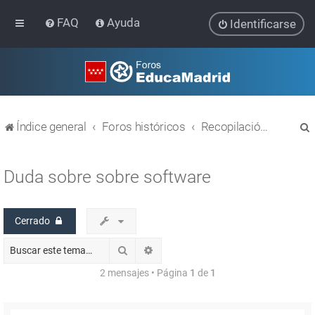
FAQ
Ayuda
Identificarse
Índice general
Foros históricos
Recopilación de hilos de foros cerrados
Duda sobre sobre software
Cerrado
r
Buscar
Búsqueda avanzada
2 mensajes • Página
1
de
1