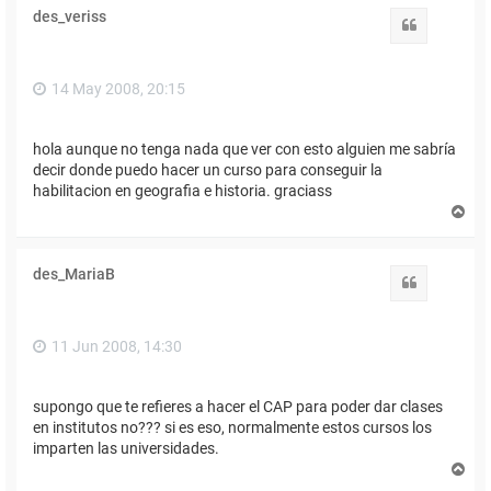
des_veriss
Citar
14 May 2008, 20:15
hola aunque no tenga nada que ver con esto alguien me sabría
decir donde puedo hacer un curso para conseguir la
habilitacion en geografia e historia. graciass
A
r
r
i
des_MariaB
b
Citar
a
11 Jun 2008, 14:30
supongo que te refieres a hacer el CAP para poder dar clases
en institutos no??? si es eso, normalmente estos cursos los
imparten las universidades.
A
r