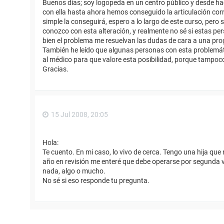
Buenos días; soy logopeda en un centro público y desde ha
con ella hasta ahora hemos conseguido la articulación corr
simple la conseguirá, espero a lo largo de este curso, pero
conozco con esta alteración, y realmente no sé si estas p
bien el problema me resuelvan las dudas de cara a una pr
También he leído que algunas personas con esta problemátic
al médico para que valore esta posibilidad, porque tampoc
Gracias.
15 Jul 2008, 20:05
Hola:
Te cuento. En mi caso, lo vivo de cerca. Tengo una hija que 
año en revisión me enteré que debe operarse por segunda 
nada, algo o mucho.
No sé si eso responde tu pregunta.