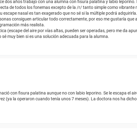
ce dos años trabajo con una alumna con fisura palatina y labio leporin
ecta de todos los fonemas excepto de la /r/ tanto simple como vibrante mú
 su escape nasal es tan exagerado que no sé si la múltiple podrá adquirirl
ersonas consiguen articular todo correctamente, por eso me gustaría que
ogramación más realista.
a (escape del aire por vías altas, pueden ser operadas, pero me da apur
o sé muy bien si es una solución adecuada para la alumna.
nació con fisura palatina aunque no con labio leporino. Se le escapa el ai
vez (ya la operaron cuando tenía unos 7 meses). La doctora nos ha dich