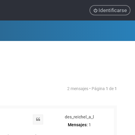
Identificarse
2 mensajes • Página
1
de
1
des_reichel_a_l
Citar
Mensajes:
1