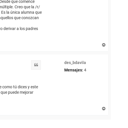
o. Desde que comencé
ltiple. Creo que la /r/
a. Es la única alumna que
 aquellos que conozcan
o derivar a los padres
A
r
r
i
des_bdavila
b
Citar
a
Mensajes:
4
re como tú dices y este
o que puede mejorar
A
r
r
i
b