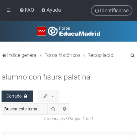
FAQ
Ayuda
Identificarse
Índice general
Foros históricos
Recopilación de hilos de foros cerrados
alumno con fisura palatina
Cerrado
r
Buscar
Búsqueda avanzada
2 mensajes • Página
1
de
1