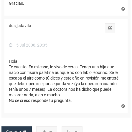
Gracias.
A
r
r
i
des_bdavila
b
Citar
a
15 Jul 2008, 20:05
Hola:
Te cuento. En mi caso, lo vivo de cerca. Tengo una hija que
nació con fisura palatina aunque no con labio leporino. Se le
escapa el aire como tú dices y este año en revisión me enteré
que debe operarse por segunda vez (ya la operaron cuando
tenía unos 7 meses). La doctora nos ha dicho que puede
mejorar nada, algo o mucho.
No sé si eso responde tu pregunta.
A
r
r
i
b
a
Cerrado