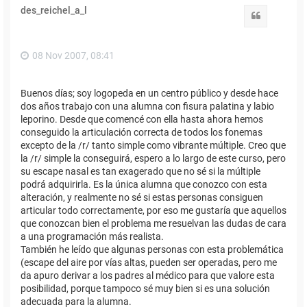
des_reichel_a_l
Citar
08 Nov 2007, 08:41
Buenos días; soy logopeda en un centro público y desde hace
dos años trabajo con una alumna con fisura palatina y labio
leporino. Desde que comencé con ella hasta ahora hemos
conseguido la articulación correcta de todos los fonemas
excepto de la /r/ tanto simple como vibrante múltiple. Creo que
la /r/ simple la conseguirá, espero a lo largo de este curso, pero
su escape nasal es tan exagerado que no sé si la múltiple
podrá adquirirla. Es la única alumna que conozco con esta
alteración, y realmente no sé si estas personas consiguen
articular todo correctamente, por eso me gustaría que aquellos
que conozcan bien el problema me resuelvan las dudas de cara
a una programación más realista.
También he leído que algunas personas con esta problemática
(escape del aire por vías altas, pueden ser operadas, pero me
da apuro derivar a los padres al médico para que valore esta
posibilidad, porque tampoco sé muy bien si es una solución
adecuada para la alumna.