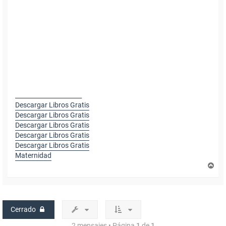
______________________
Descargar Libros Gratis
Descargar Libros Gratis
Descargar Libros Gratis
Descargar Libros Gratis
Descargar Libros Gratis
Maternidad
A
r
r
i
b
a
Cerrado
2 mensajes • Página
1
de
1