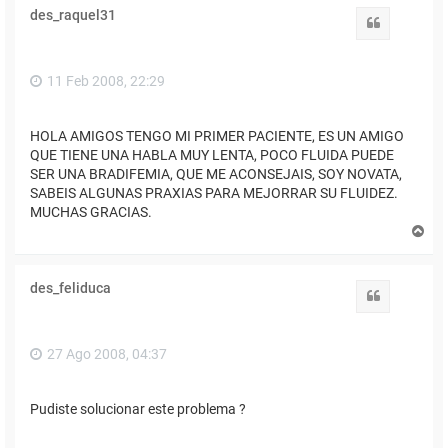
des_raquel31
Citar
11 Feb 2008, 22:29
HOLA AMIGOS TENGO MI PRIMER PACIENTE, ES UN AMIGO
QUE TIENE UNA HABLA MUY LENTA, POCO FLUIDA PUEDE
SER UNA BRADIFEMIA, QUE ME ACONSEJAIS, SOY NOVATA,
SABEIS ALGUNAS PRAXIAS PARA MEJORRAR SU FLUIDEZ.
MUCHAS GRACIAS.
A
r
r
i
des_feliduca
b
Citar
a
27 Ago 2008, 04:37
Pudiste solucionar este problema ?