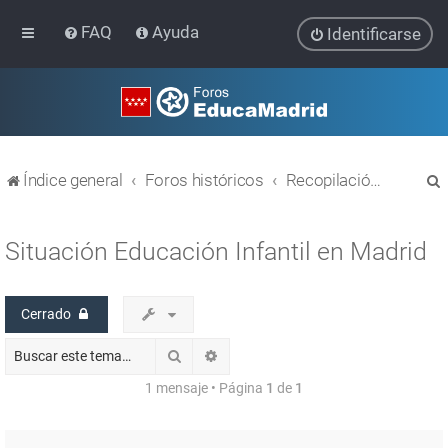
FAQ
Ayuda
Identificarse
Índice general
Foros históricos
Recopilación de hilos de foros cerrados
Situación Educación Infantil en Madrid
Cerrado
r
Buscar
Búsqueda avanzada
1 mensaje • Página
1
de
1