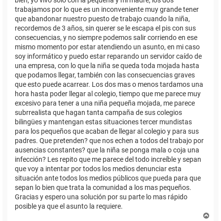
trabajamos por lo que es un inconveniente muy grande tener
que abandonar nuestro puesto de trabajo cuando la niña,
recordemos de 3 años, sin querer se le escapa el pis con sus
consecuencias, y no siempre podemos salir corriendo en ese
mismo momento por estar atendiendo un asunto, en mi caso
soy informático y puedo estar reparando un servidor caído de
una empresa, con lo que la niña se queda toda mojada hasta
que podamos llegar, también con las consecuencias graves
que esto puede acarrear. Los dos mas o menos tardamos una
hora hasta poder llegar al colegio, tiempo que me parece muy
excesivo para tener a una niña pequeña mojada, me parece
subrrealista que hagan tanta campaña de sus colegios
bilingües y mantengan estas situaciones tercer mundistas
para los pequeños que acaban de llegar al colegio y para sus
padres. Que pretenden? que nos echen a todos del trabajo por
ausencias constantes? que la niña se ponga mala o coja una
infección? Les repito que me parece del todo increíble y sepan
que voy a intentar por todos los medios denunciar esta
situación ante todos los medios públicos que pueda para que
sepan lo bien que trata la comunidad a los mas pequeños.
Gracias y espero una solución por su parte lo mas rápido
posible ya que el asunto la requiere.
A