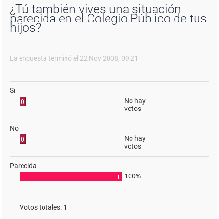
¿Tú también vives una situación
parecida en el Colegio Público de tus
hijos?
La encuesta terminó el 22 Nov 2008, 09:21
Si
No hay
0
votos
No
No hay
0
votos
Parecida
100%
1
Votos totales:
1