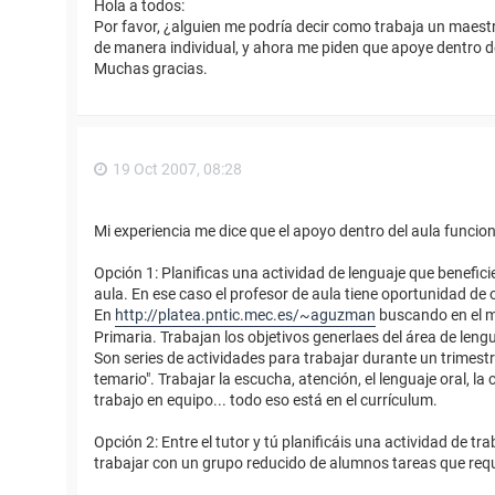
Hola a todos:
Por favor, ¿alguien me podría decir como trabaja un maestr
de manera individual, y ahora me piden que apoye dentro de
Muchas gracias.
19 Oct 2007, 08:28
Mi experiencia me dice que el apoyo dentro del aula funciona
Opción 1: Planificas una actividad de lenguaje que benefici
aula. En ese caso el profesor de aula tiene oportunidad de
En
http://platea.pntic.mec.es/~aguzman
buscando en el ma
Primaria. Trabajan los objetivos generlaes del área de lengu
Son series de actividades para trabajar durante un trimestr
temario". Trabajar la escucha, atención, el lenguaje oral, la c
trabajo en equipo... todo eso está en el currículum.
Opción 2: Entre el tutor y tú planificáis una actividad de t
trabajar con un grupo reducido de alumnos tareas que req