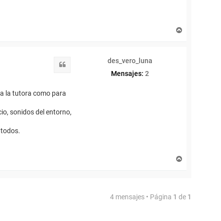
A
r
r
i
des_vero_luna
b
Citar
a
Mensajes:
2
ra la tutora como para
io, sonidos del entorno,
 todos.
A
r
r
i
b
4 mensajes • Página
1
de
1
a