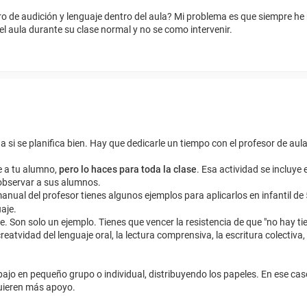
o de audición y lenguaje dentro del aula? Mi problema es que siempre he 
l aula durante su clase normal y no se como intervenir.
 si se planifica bien. Hay que dedicarle un tiempo con el profesor de aula
e a tu alumno,
pero lo haces para toda la clase
. Esa actividad se incluye
 observar a sus alumnos.
nual del profesor tienes algunos ejemplos para aplicarlos en infantil de 
aje.
e. Son solo un ejemplo. Tienes que vencer la resistencia de que "no hay t
reatvidad del lenguaje oral, la lectura comprensiva, la escritura colectiva, l
rabajo en pequeño grupo o individual, distribuyendo los papeles. En ese ca
uieren más apoyo.