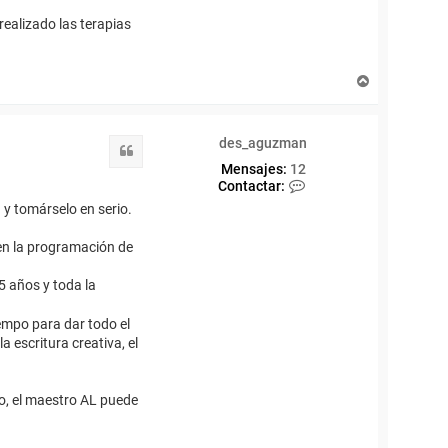
realizado las terapias
A
r
r
i
des_aguzman
b
Citar
a
Mensajes:
12
C
Contactar:
o
 y tomárselo en serio.
n
t
 en la programación de
a
c
t
5 años y toda la
a
r
iempo para dar todo el
d
a escritura creativa, el
e
s
_
a
so, el maestro AL puede
g
u
z