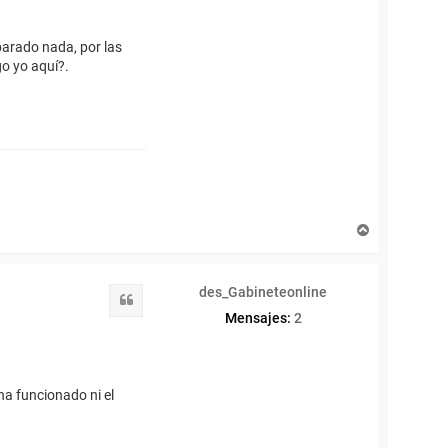
m
a
n
parado nada, por las
o yo aquí?.
A
r
r
i
des_Gabineteonline
b
Citar
a
Mensajes:
2
a funcionado ni el