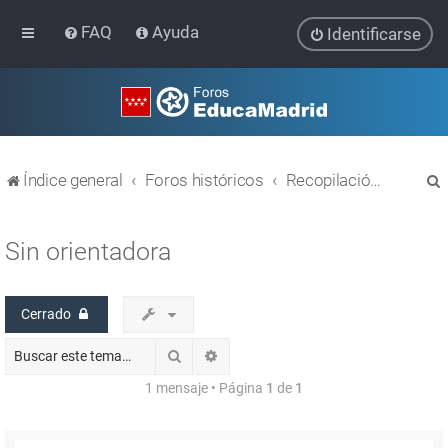
FAQ
Ayuda
Identificarse
Índice general
Foros históricos
Recopilación de hilos de foros cerrados
Sin orientadora
Cerrado
r
Buscar
Búsqueda avanzada
1 mensaje • Página
1
de
1