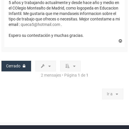
5 años y trabajando actualmente y desde hace año y medio en
el COlegio Montealto de Madrid, como logopeda en Educacion
Infantil. Me gustaria que me mandaseis informacion sobre el
tipo de trabajo que ofreces o necesitas. Mejor contestame a mi
email :
queca5@hotmail.com
.
Espero su contestación y muchas gracias.
A
r
r
i
b
a
Cerrado
2 mensajes • Página
1
de
1
Ir a