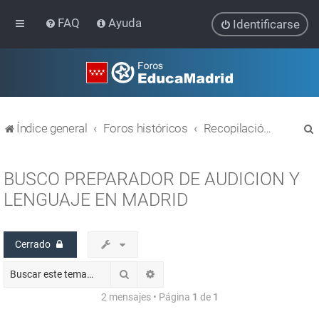
FAQ
Ayuda
Identificarse
Índice general
Foros históricos
Recopilación de hilos de foros cerrados
BUSCO PREPARADOR DE AUDICION Y
LENGUAJE EN MADRID
r
Cerrado
Buscar
Búsqueda avanzada
2 mensajes • Página
1
de
1