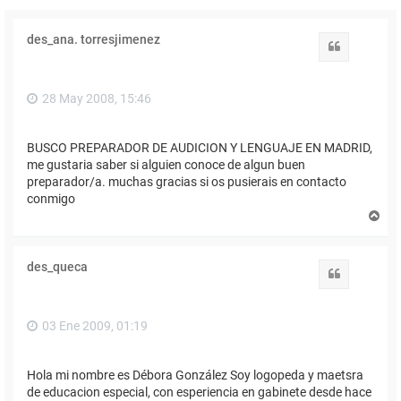
des_ana. torresjimenez
Citar
28 May 2008, 15:46
BUSCO PREPARADOR DE AUDICION Y LENGUAJE EN MADRID,
me gustaria saber si alguien conoce de algun buen
preparador/a. muchas gracias si os pusierais en contacto
conmigo
A
r
r
i
des_queca
b
Citar
a
03 Ene 2009, 01:19
Hola mi nombre es Débora González Soy logopeda y maetsra
de educacion especial, con esperiencia en gabinete desde hace