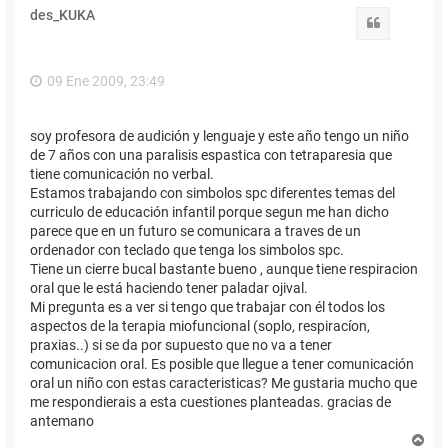
des_KUKA
Citar
09 Ene 2009, 23:49
soy profesora de audición y lenguaje y este año tengo un niño
de 7 años con una paralisis espastica con tetraparesia que
tiene comunicación no verbal.
Estamos trabajando con simbolos spc diferentes temas del
curriculo de educación infantil porque segun me han dicho
parece que en un futuro se comunicara a traves de un
ordenador con teclado que tenga los simbolos spc.
Tiene un cierre bucal bastante bueno , aunque tiene respiracion
oral que le está haciendo tener paladar ojival.
Mi pregunta es a ver si tengo que trabajar con él todos los
aspectos de la terapia miofuncional (soplo, respiracíon,
praxias..) si se da por supuesto que no va a tener
comunicacion oral. Es posible que llegue a tener comunicación
oral un niño con estas caracteristicas? Me gustaria mucho que
me respondierais a esta cuestiones planteadas. gracias de
antemano
A