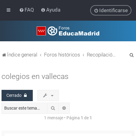
FAQ
Ayuda
Identificarse
Índice general
Foros históricos
Recopilación de hilos de foros cerrados
colegios en vallecas
Cerrado
r
Buscar
Búsqueda avanzada
1 mensaje • Página
1
de
1