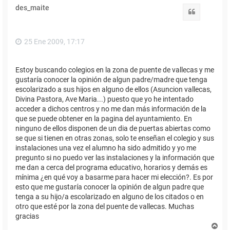
des_maite
Citar
25 Ene 2009, 17:17
Estoy buscando colegios en la zona de puente de vallecas y me
gustaría conocer la opinión de algun padre/madre que tenga
escolarizado a sus hijos en alguno de ellos (Asuncion vallecas,
Divina Pastora, Ave Maria...) puesto que yo he intentado
acceder a dichos centros y no me dan más información de la
que se puede obtener en la pagina del ayuntamiento. En
ninguno de ellos disponen de un dia de puertas abiertas como
se que si tienen en otras zonas, solo te enseñan el colegio y sus
instalaciones una vez el alumno ha sido admitido y yo me
pregunto si no puedo ver las instalaciones y la información que
me dan a cerca del programa educativo, horarios y demás es
mínima ¿en qué voy a basarme para hacer mi elección?. Es por
esto que me gustaría conocer la opinión de algun padre que
tenga a su hijo/a escolarizado en alguno de los citados o en
otro que esté por la zona del puente de vallecas. Muchas
gracias
A