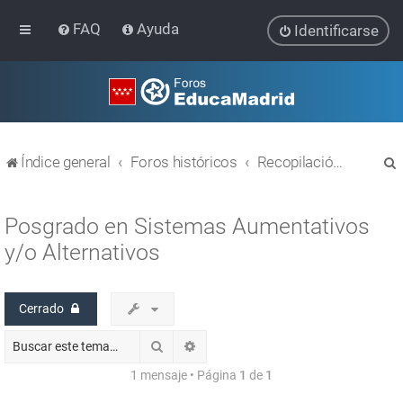
FAQ
Ayuda
Identificarse
Índice general
Foros históricos
Recopilación de hilos de foros cerrados
Posgrado en Sistemas Aumentativos
y/o Alternativos
r
Cerrado
Buscar
Búsqueda avanzada
1 mensaje • Página
1
de
1