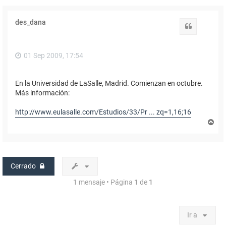
des_dana
Citar
01 Sep 2009, 17:54
En la Universidad de LaSalle, Madrid. Comienzan en octubre.
Más información:
http://www.eulasalle.com/Estudios/33/Pr ... zq=1,16;16
A
r
r
i
b
a
Cerrado
1 mensaje • Página
1
de
1
Ir a