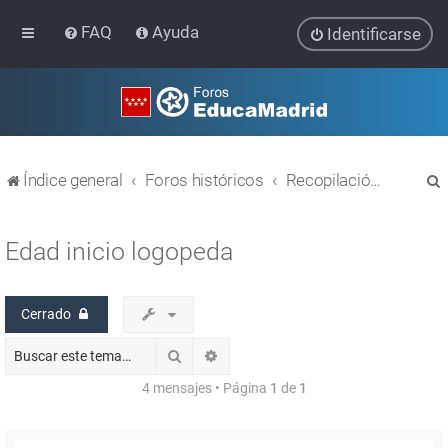
FAQ
Ayuda
Identificarse
Índice general
Foros históricos
Recopilación de hilos de foros cerrados
Edad inicio logopeda
Cerrado
r
Buscar
Búsqueda avanzada
4 mensajes • Página
1
de
1