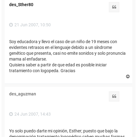
des_Sther80
Citar
21 Jun 2007, 10:50
Soy educadora y llevo el caso de un niño de 19 meses con
evidentes retrasos en el lenguaje debido a un síndrome
genético que presenta, casi no emite sonidos y solo pronuncia
mama al enfadarse.
Quisiera saber a partir de que edad es posible iniciar
tratamiento con logopeda. Gracias
A
r
r
i
des_aguzman
b
Citar
a
24 Jun 2007, 14:43
Yo solo puedo darte mi opinión, Esther; puesto que bajo la
denominación tratamiento logopédico caben muchas formas