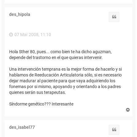
r
r
i
des_hipola
b
Citar
a
07 Mar 2008, 11:10
Hola Sther 80, pues... como bien te ha dicho aguzman,
depende del trastorno en el que quieras intervenir.
Una intervención temprana es la mejor forma de hacerlo y si
hablamos de Reeducación Articulatoria sólo, si es necesario
dejar madurar al paciente para que vaya adquiriendo los
fonemas por si mismo, apoyando y orientando a los padres
quienes serán sus terapeutas.
Síndorme genético??? Interesante
A
r
r
i
des_isabel77
b
Citar
a