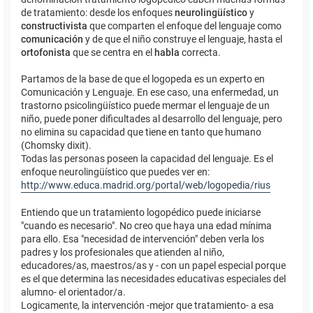
de tratamiento: desde los enfoques
neurolingüístico
y
constructivista
que comparten el enfoque del lenguaje como
comunicación
y de que el niño construye el lenguaje, hasta el
ortofonista
que se centra en el
habla
correcta.
Partamos de la base de que el logopeda es un experto en
Comunicación y Lenguaje. En ese caso, una enfermedad, un
trastorno psicolingüístico puede mermar el lenguaje de un
niño, puede poner dificultades al desarrollo del lenguaje, pero
no elimina su capacidad que tiene en tanto que humano
(Chomsky dixit).
Todas las personas poseen la capacidad del lenguaje. Es el
enfoque neurolingüístico que puedes ver en:
http://www.educa.madrid.org/portal/web/logopedia/rius
Entiendo que un tratamiento logopédico puede iniciarse
"cuando es necesario". No creo que haya una edad mínima
para ello. Esa "necesidad de intervención" deben verla los
padres y los profesionales que atienden al niño,
educadores/as, maestros/as y - con un papel especial porque
es el que determina las necesidades educativas especiales del
alumno- el orientador/a.
Logicamente, la intervención -mejor que tratamiento- a esa