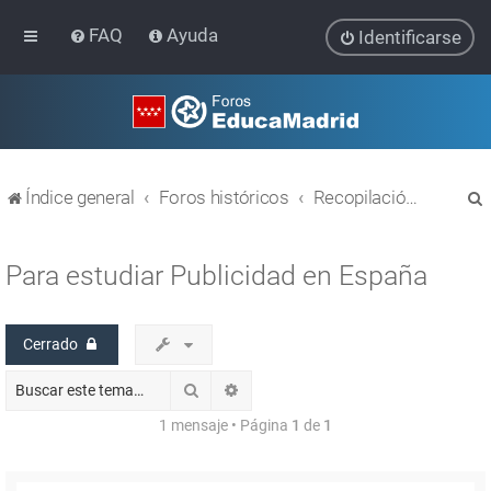
FAQ
Ayuda
Identificarse
Índice general
Foros históricos
Recopilación de hilos de foros cerrados
Para estudiar Publicidad en España
Cerrado
r
Buscar
Búsqueda avanzada
1 mensaje • Página
1
de
1