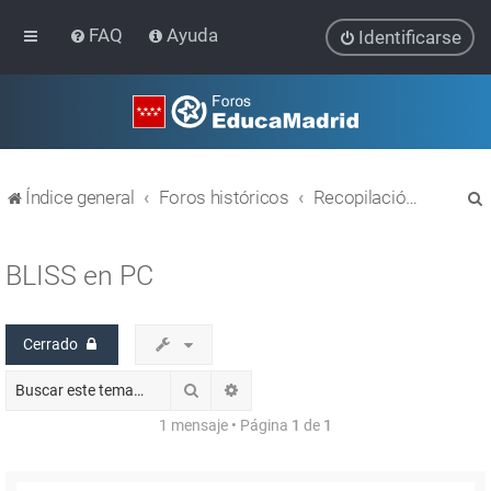
FAQ
Ayuda
Identificarse
Índice general
Foros históricos
Recopilación de hilos de foros cerrados
BLISS en PC
Cerrado
r
Buscar
Búsqueda avanzada
1 mensaje • Página
1
de
1