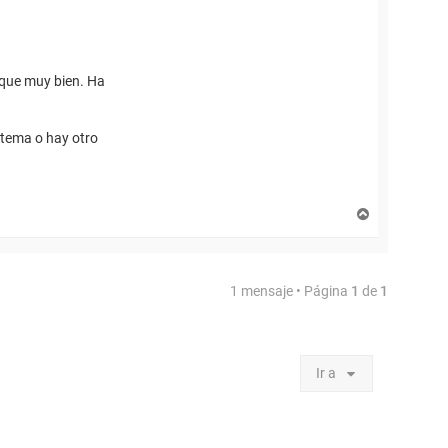
d que muy bien. Ha
stema o hay otro
A
r
r
i
b
1 mensaje • Página
1
de
1
a
Ir a