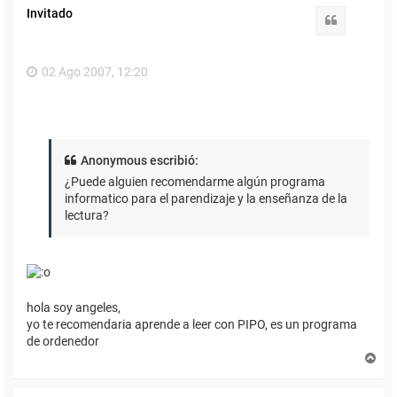
i
Invitado
b
Citar
a
02 Ago 2007, 12:20
Anonymous escribió:
¿Puede alguien recomendarme algún programa
informatico para el parendizaje y la enseñanza de la
lectura?
hola soy angeles,
yo te recomendaria aprende a leer con PIPO, es un programa
de ordenedor
A
r
r