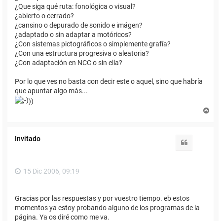
¿Que siga qué ruta: fonológica o visual?
¿abierto o cerrado?
¿cansino o depurado de sonido e imágen?
¿adaptado o sin adaptar a motóricos?
¿Con sistemas pictográficos o simplemente grafía?
¿Con una estructura progresiva o aleatoria?
¿Con adaptación en NCC o sin ella?
Por lo que ves no basta con decir este o aquel, sino que habría
que apuntar algo más...
))
A
r
r
i
Invitado
b
Citar
a
15 Dic 2006, 09:19
Gracias por las respuestas y por vuestro tiempo. eb estos
momentos ya estoy probando alguno de los programas de la
página. Ya os diré como me va.