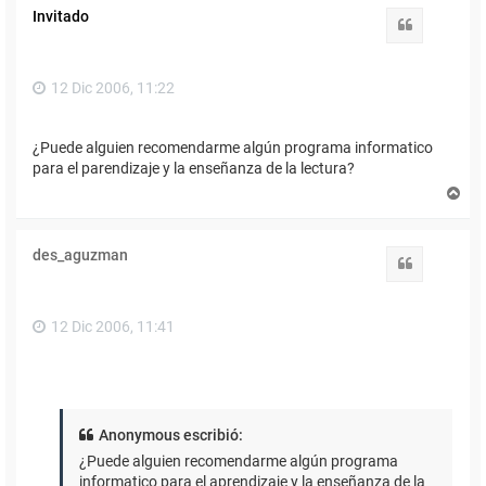
Invitado
Citar
12 Dic 2006, 11:22
¿Puede alguien recomendarme algún programa informatico
para el parendizaje y la enseñanza de la lectura?
A
r
r
i
des_aguzman
b
Citar
a
12 Dic 2006, 11:41
Anonymous escribió:
¿Puede alguien recomendarme algún programa
informatico para el aprendizaje y la enseñanza de la