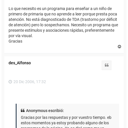
Lo que necesito es un programa para enseñar a un niño de
primero de primaria que no aprende a leer porque presta poca
atención. No está diagnosticado de TDA (trastorno por déficit
de atención) pero lo sospechamos. Necesito un programa que
presente estímulos y asociaciones rápidas, preferentemente
por vía visual.
Gracias
A
r
r
i
des_Alfonso
b
Citar
a
20 Dic 2006, 17:32
Anonymous escribió:
Gracias por las respuestas y por vuestro tiempo. eb
estos momentos ya estoy probando alguno de los