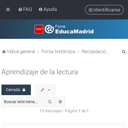
FAQ
Ayuda
Identificarse
Índice general
Foros históricos
Recopilación de hilos de foros cerrados
Aprendizaje de la lectura
Cerrado
r
Buscar
Búsqueda avanzada
10 mensajes • Página
1
de
1