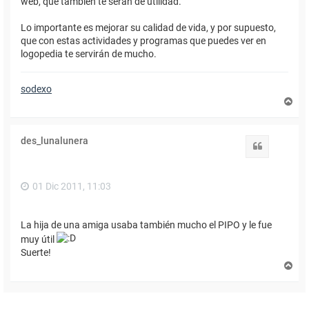
web, que también te serán de utilidad.
Lo importante es mejorar su calidad de vida, y por supuesto,
que con estas actividades y programas que puedes ver en
logopedia te servirán de mucho.
sodexo
A
r
r
i
des_lunalunera
b
Citar
a
01 Dic 2011, 11:03
La hija de una amiga usaba también mucho el PIPO y le fue
muy útil
Suerte!
A
r
r
i
b