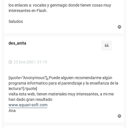
los enlaces a: vocales y genmagic donde tienen cosas muy
interesantes en Flash.
Saludos
A
r
r
i
des_anita
b
Citar
a
23 Ene 2007, 01:19
[quote="Anonymous"]¿Puede alguien recomendarme algún
programa informatico para el parendizaje y la enseñanza de la
lectura?[/quote]
visita esta web, tienen materiales muy interesantes, a mi me
han dado gran resultado
www.aquari-soft.com
Ana
A
r
r