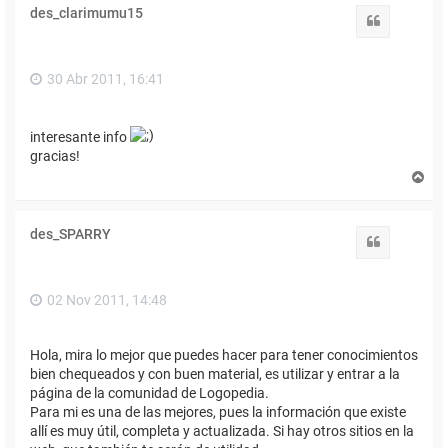
i
des_clarimumu15
b
Citar
a
30 Abr 2011, 16:41
interesante info
gracias!
A
r
r
i
des_SPARRY
b
Citar
a
02 Nov 2011, 14:48
Hola, mira lo mejor que puedes hacer para tener conocimientos
bien chequeados y con buen material, es utilizar y entrar a la
página de la comunidad de Logopedia.
Para mi es una de las mejores, pues la información que existe
allí es muy útil, completa y actualizada. Si hay otros sitios en la