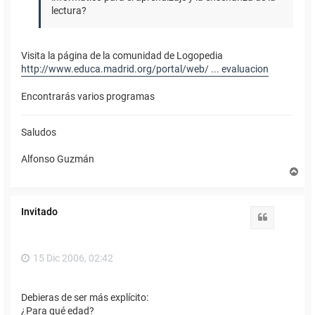
lectura?
Visita la página de la comunidad de Logopedia
http://www.educa.madrid.org/portal/web/ ... evaluacion
Encontrarás varios programas
Saludos
Alfonso Guzmán
A
r
r
i
Invitado
b
Citar
a
15 Dic 2006, 02:42
Debieras de ser más explícito:
¿Para qué edad?