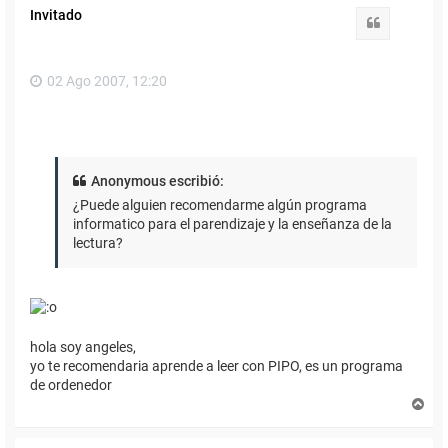
i
Invitado
b
Citar
a
02 Ago 2007, 12:20
Anonymous escribió:
¿Puede alguien recomendarme algún programa
informatico para el parendizaje y la enseñanza de la
lectura?
hola soy angeles,
yo te recomendaria aprende a leer con PIPO, es un programa
de ordenedor
A
r
r