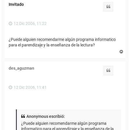
Invitado
Citar
12 Dic 2006, 11:22
¿Puede alguien recomendarme algún programa informatico
para el parendizaje y la enseñanza de la lectura?
A
r
r
i
des_aguzman
b
Citar
a
12 Dic 2006, 11:41
Anonymous escribió:
¿Puede alguien recomendarme algún programa
informatico para el aprendizaje y la enseñanza de la