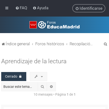
FAQ
Ayuda
Identificarse
Índice general
Foros históricos
Recopilación de hilos de foros cerrados
Aprendizaje de la lectura
Cerrado
r
Buscar
Búsqueda avanzada
10 mensajes • Página
1
de
1