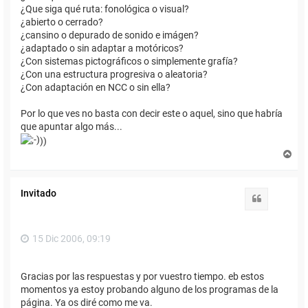
¿Que siga qué ruta: fonológica o visual?
¿abierto o cerrado?
¿cansino o depurado de sonido e imágen?
¿adaptado o sin adaptar a motóricos?
¿Con sistemas pictográficos o simplemente grafía?
¿Con una estructura progresiva o aleatoria?
¿Con adaptación en NCC o sin ella?
Por lo que ves no basta con decir este o aquel, sino que habría
que apuntar algo más...
))
A
r
r
i
Invitado
b
Citar
a
15 Dic 2006, 09:19
Gracias por las respuestas y por vuestro tiempo. eb estos
momentos ya estoy probando alguno de los programas de la
página. Ya os diré como me va.