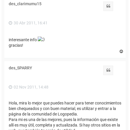
i
des_clarimumu15
b
Citar
a
30 Abr 2011, 16:41
interesante info
gracias!
A
r
r
i
des_SPARRY
b
Citar
a
02 Nov 2011, 14:48
Hola, mira lo mejor que puedes hacer para tener conocimientos
bien chequeados y con buen material, es utilizar y entrar a la
página de la comunidad de Logopedia.
Para mi es una de las mejores, pues la información que existe
allí es muy útil, completa y actualizada. Si hay otros sitios en la