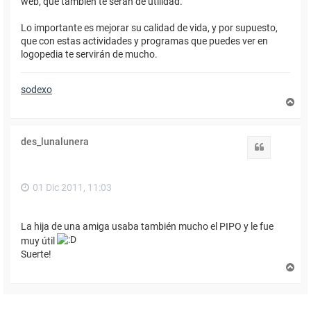
web, que también te serán de utilidad.
Lo importante es mejorar su calidad de vida, y por supuesto,
que con estas actividades y programas que puedes ver en
logopedia te servirán de mucho.
sodexo
A
r
r
i
des_lunalunera
b
Citar
a
01 Dic 2011, 11:03
La hija de una amiga usaba también mucho el PIPO y le fue
muy útil
Suerte!
A
r
r
i
b