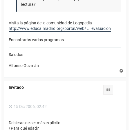
lectura?
Visita la página de la comunidad de Logopedia
http://www.educa.madrid.org/portal/web/ ... evaluacion
Encontrarás varios programas
Saludos
Alfonso Guzmán
A
r
r
i
Invitado
b
Citar
a
15 Dic 2006, 02:42
Debieras de ser más explícito:
¿Para qué edad?