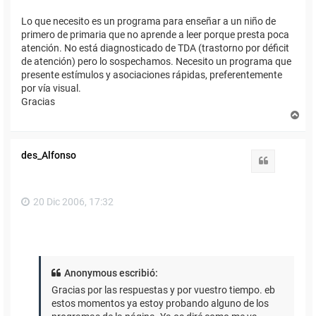
Lo que necesito es un programa para enseñar a un niño de
primero de primaria que no aprende a leer porque presta poca
atención. No está diagnosticado de TDA (trastorno por déficit
de atención) pero lo sospechamos. Necesito un programa que
presente estímulos y asociaciones rápidas, preferentemente
por vía visual.
Gracias
A
r
r
i
des_Alfonso
b
Citar
a
20 Dic 2006, 17:32
Anonymous escribió:
Gracias por las respuestas y por vuestro tiempo. eb
estos momentos ya estoy probando alguno de los