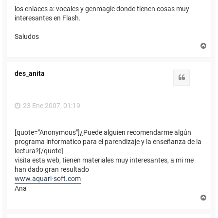
los enlaces a: vocales y genmagic donde tienen cosas muy
interesantes en Flash.
Saludos
A
r
r
i
des_anita
b
Citar
a
23 Ene 2007, 01:19
[quote="Anonymous"]¿Puede alguien recomendarme algún
programa informatico para el parendizaje y la enseñanza de la
lectura?[/quote]
visita esta web, tienen materiales muy interesantes, a mi me
han dado gran resultado
www.aquari-soft.com
Ana
A
r
r