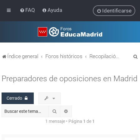
FAQ
Ayuda
Identificarse
Índice general
Foros históricos
Recopilación de hilos de foros cerrados
Preparadores de oposiciones en Madrid
Cerrado
r
Buscar
Búsqueda avanzada
1 mensaje • Página
1
de
1