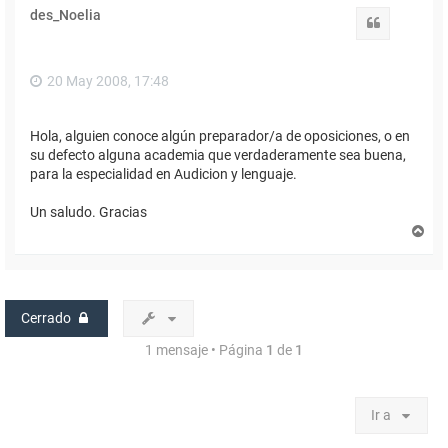
des_Noelia
Citar
20 May 2008, 17:48
Hola, alguien conoce algún preparador/a de oposiciones, o en
su defecto alguna academia que verdaderamente sea buena,
para la especialidad en Audicion y lenguaje.
Un saludo. Gracias
A
r
r
i
b
a
Cerrado
1 mensaje • Página
1
de
1
Ir a