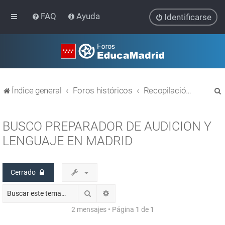
FAQ
Ayuda
Identificarse
Índice general
Foros históricos
Recopilación de hilos de foros cerrados
BUSCO PREPARADOR DE AUDICION Y
LENGUAJE EN MADRID
r
Cerrado
Buscar
Búsqueda avanzada
2 mensajes • Página
1
de
1