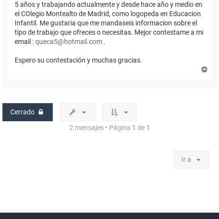
5 años y trabajando actualmente y desde hace año y medio en
el COlegio Montealto de Madrid, como logopeda en Educacion
Infantil. Me gustaria que me mandaseis informacion sobre el
tipo de trabajo que ofreces o necesitas. Mejor contestame a mi
email :
queca5@hotmail.com
.
Espero su contestación y muchas gracias.
A
r
r
i
b
a
Cerrado
2 mensajes • Página
1
de
1
Ir a