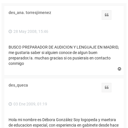
des_ana. torresjimenez
Citar
28 May 2008, 15:46
BUSCO PREPARADOR DE AUDICION Y LENGUAJE EN MADRID,
me gustaria saber si alguien conoce de algun buen
preparador/a. muchas gracias si os pusierais en contacto
conmigo
A
r
r
i
des_queca
b
Citar
a
03 Ene 2009, 01:19
Hola mi nombre es Débora González Soy logopeda y maetsra
de educacion especial, con esperiencia en gabinete desde hace