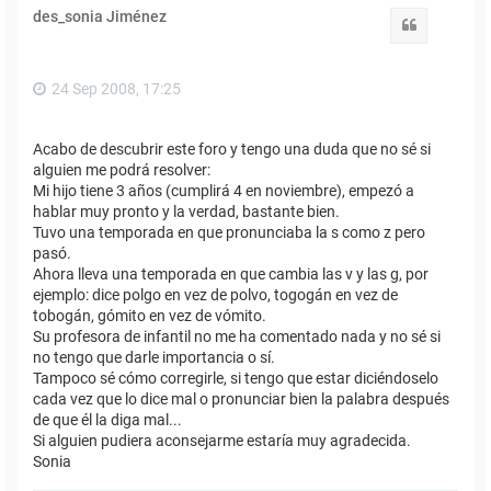
des_sonia Jiménez
Citar
24 Sep 2008, 17:25
Acabo de descubrir este foro y tengo una duda que no sé si
alguien me podrá resolver:
Mi hijo tiene 3 años (cumplirá 4 en noviembre), empezó a
hablar muy pronto y la verdad, bastante bien.
Tuvo una temporada en que pronunciaba la s como z pero
pasó.
Ahora lleva una temporada en que cambia las v y las g, por
ejemplo: dice polgo en vez de polvo, togogán en vez de
tobogán, gómito en vez de vómito.
Su profesora de infantil no me ha comentado nada y no sé si
no tengo que darle importancia o sí.
Tampoco sé cómo corregirle, si tengo que estar diciéndoselo
cada vez que lo dice mal o pronunciar bien la palabra después
de que él la diga mal...
Si alguien pudiera aconsejarme estaría muy agradecida.
Sonia