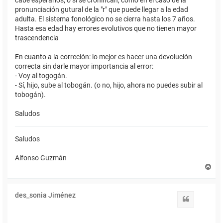
cabe esperarlos; o si se cronifican, como en el caso de la
pronunciación gutural de la "r" que puede llegar a la edad
adulta. El sistema fonológico no se cierra hasta los 7 años.
Hasta esa edad hay errores evolutivos que no tienen mayor
trascendencia
En cuanto a la correción: lo mejor es hacer una devolución
correcta sin darle mayor importancia al error:
- Voy al togogán.
- Sí, hijo, sube al tobogán. (o no, hijo, ahora no puedes subir al
tobogán).
Saludos
Saludos
Alfonso Guzmán
A
r
r
i
des_sonia Jiménez
b
Citar
a