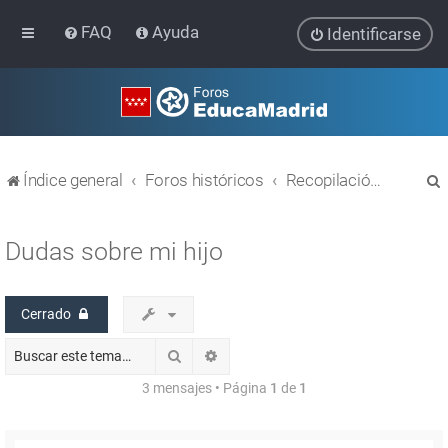
FAQ
Ayuda
Identificarse
Índice general
Foros históricos
Recopilación de hilos de foros cerrados
Dudas sobre mi hijo
Cerrado
r
Buscar
Búsqueda avanzada
3 mensajes • Página
1
de
1