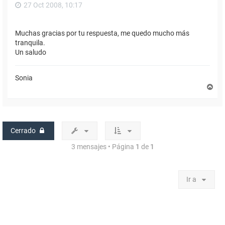
27 Oct 2008, 10:17
Muchas gracias por tu respuesta, me quedo mucho más
tranquila.
Un saludo
Sonia
A
r
r
i
b
a
Cerrado
3 mensajes • Página
1
de
1
Ir a