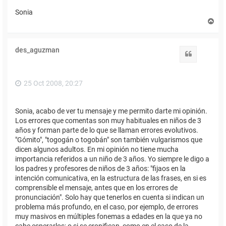
Sonia
A
r
r
i
des_aguzman
b
Citar
a
25 Oct 2008, 20:27
Sonia, acabo de ver tu mensaje y me permito darte mi opinión.
Los errores que comentas son muy habituales en niños de 3
años y forman parte de lo que se llaman errores evolutivos.
"Gómito", "togogán o togobán" son también vulgarismos que
dicen algunos adultos. En mi opinión no tiene mucha
importancia referidos a un niño de 3 años. Yo siempre le digo a
los padres y profesores de niños de 3 años: "fijaos en la
intención comunicativa, en la estructura de las frases, en si es
comprensible el mensaje, antes que en los errores de
pronunciación". Solo hay que tenerlos en cuenta si indican un
problema más profundo, en el caso, por ejemplo, de errores
muy masivos en múltiples fonemas a edades en la que ya no