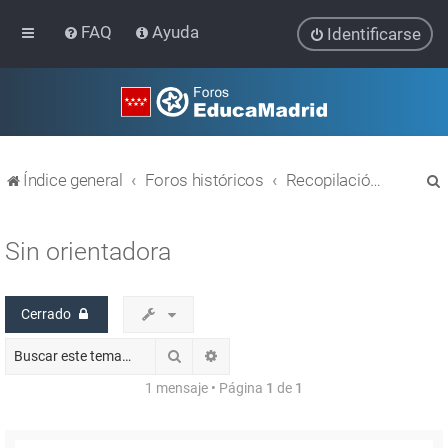
FAQ
Ayuda
Identificarse
Índice general
Foros históricos
Recopilación de hilos de foros cerrados
Sin orientadora
Cerrado
r
Buscar
Búsqueda avanzada
1 mensaje • Página
1
de
1