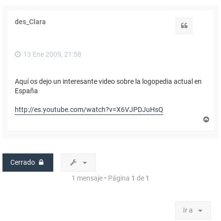
des_Clara
Citar
13 Ene 2009, 21:58
Aquí os dejo un interesante video sobre la logopedia actual en
España
http://es.youtube.com/watch?v=X6VJPDJuHsQ
A
r
r
i
b
a
Cerrado
1 mensaje • Página
1
de
1
Ir a