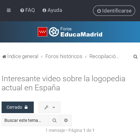
FAQ
Ayuda
Identificarse
Índice general
Foros históricos
Recopilación de hilos de foros cerrados
Interesante video sobre la logopedia
actual en España
r
Cerrado
Buscar
Búsqueda avanzada
1 mensaje • Página
1
de
1