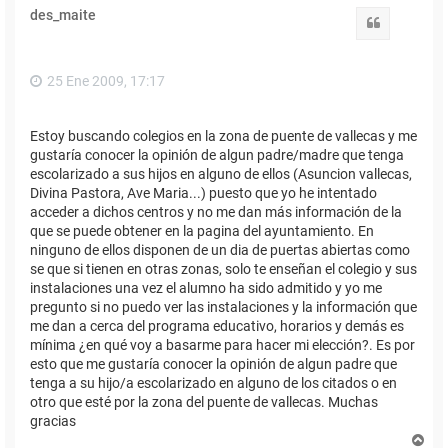
des_maite
Citar
25 Ene 2009, 17:17
Estoy buscando colegios en la zona de puente de vallecas y me
gustaría conocer la opinión de algun padre/madre que tenga
escolarizado a sus hijos en alguno de ellos (Asuncion vallecas,
Divina Pastora, Ave Maria...) puesto que yo he intentado
acceder a dichos centros y no me dan más información de la
que se puede obtener en la pagina del ayuntamiento. En
ninguno de ellos disponen de un dia de puertas abiertas como
se que si tienen en otras zonas, solo te enseñan el colegio y sus
instalaciones una vez el alumno ha sido admitido y yo me
pregunto si no puedo ver las instalaciones y la información que
me dan a cerca del programa educativo, horarios y demás es
mínima ¿en qué voy a basarme para hacer mi elección?. Es por
esto que me gustaría conocer la opinión de algun padre que
tenga a su hijo/a escolarizado en alguno de los citados o en
otro que esté por la zona del puente de vallecas. Muchas
gracias
A