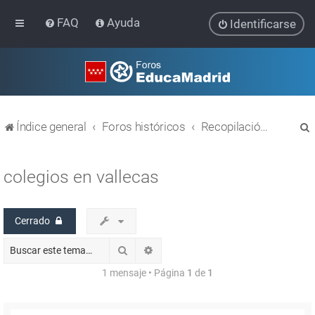
FAQ
Ayuda
Identificarse
Índice general
Foros históricos
Recopilación de hilos de foros cerrados
colegios en vallecas
Cerrado
r
Buscar
Búsqueda avanzada
1 mensaje • Página
1
de
1