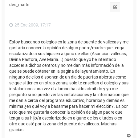
des_maite
Citar
25 Ene 2009, 17:17
Estoy buscando colegios en la zona de puente de vallecas y me
gustaría conocer la opinión de algun padre/madre que tenga
escolarizado a sus hijos en alguno de ellos (Asuncion vallecas,
Divina Pastora, Ave Maria...) puesto que yo he intentado
acceder a dichos centros y no me dan más información de la
que se puede obtener en la pagina del ayuntamiento. En
ninguno de ellos disponen de un dia de puertas abiertas como
se que si tienen en otras zonas, solo te enseñan el colegio y sus
instalaciones una vez el alumno ha sido admitido y yo me
pregunto si no puedo ver las instalaciones y la información que
me dan a cerca del programa educativo, horarios y demás es
mínima ¿en qué voy a basarme para hacer mi elección?. Es por
esto que me gustaría conocer la opinión de algun padre que
tenga a su hijo/a escolarizado en alguno de los citados o en
otro que esté por la zona del puente de vallecas. Muchas
gracias
A