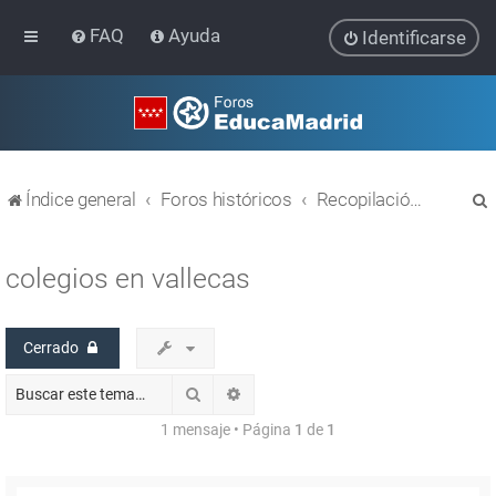
FAQ
Ayuda
Identificarse
Índice general
Foros históricos
Recopilación de hilos de foros cerrados
colegios en vallecas
Cerrado
r
Buscar
Búsqueda avanzada
1 mensaje • Página
1
de
1