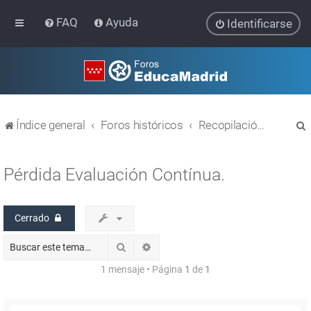
FAQ
Ayuda
Identificarse
Índice general
Foros históricos
Recopilación de hilos de foros cerrados
Pérdida Evaluación Contínua.
Cerrado
r
Buscar
Búsqueda avanzada
1 mensaje • Página
1
de
1