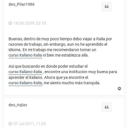
des_Pilar1986
Citar
18 Dic 2009, 02:18
Buenas, dentro de muy poco tiempo debo viajar a Italia por
razones de trabajo, sin embargo, aun no he aprendido el
idioma. En mi trabajo me recomendaron tomar un
curso italiano italia
ni bien me establezca alla.
Asi que buscando en donde poder estudiar el
curso italiano italia
, encontre una institucion muy buena para
aprender el italiano. Ahora que ya encontre el
curso italiano italia
, me siento mucho más tranquila.
A
r
r
i
des_riqlav
b
Citar
a
07 Jul 2011, 11:05