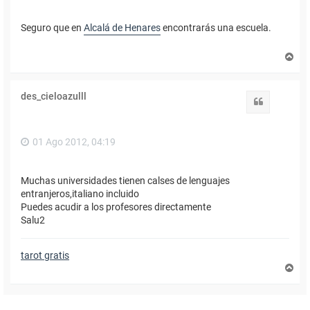
Seguro que en
Alcalá de Henares
encontrarás una escuela.
A
r
r
i
des_cieloazulll
b
Citar
a
01 Ago 2012, 04:19
Muchas universidades tienen calses de lenguajes
entranjeros,italiano incluido
Puedes acudir a los profesores directamente
Salu2
tarot gratis
A
r
r
i