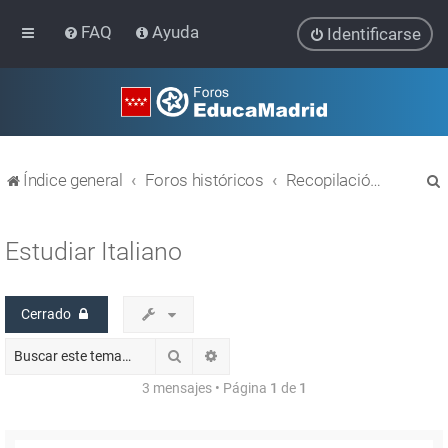
FAQ
Ayuda
Identificarse
Índice general
Foros históricos
Recopilación de hilos de foros cerrados
Estudiar Italiano
Cerrado
r
Buscar
Búsqueda avanzada
3 mensajes • Página
1
de
1