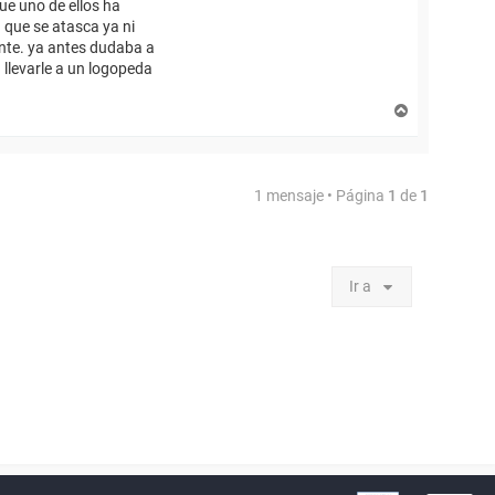
ue uno de ellos ha
 que se atasca ya ni
ente. ya antes dudaba a
 llevarle a un logopeda
A
r
r
i
b
1 mensaje • Página
1
de
1
a
Ir a