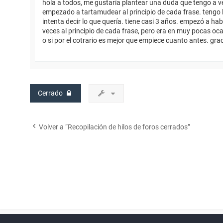
hola a todos, me gustaría plantear una duda que tengo a ve
empezado a tartamudear al principio de cada frase. tengo 
intenta decir lo que quería. tiene casi 3 años. empezó a h
veces al principio de cada frase, pero era en muy pocas oca
o si por el cotrario es mejor que empiece cuanto antes. grac
Cerrado
Volver a “Recopilación de hilos de foros cerrados”
Powered by
phpBB
™