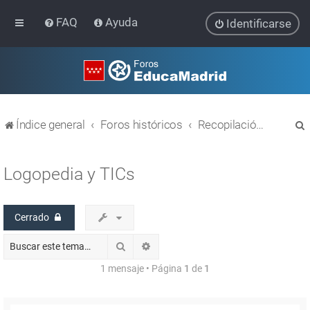
FAQ
Ayuda
Identificarse
Índice general
Foros históricos
Recopilación de hilos de foros cerrados
Logopedia y TICs
Cerrado
r
Buscar
Búsqueda avanzada
1 mensaje • Página
1
de
1