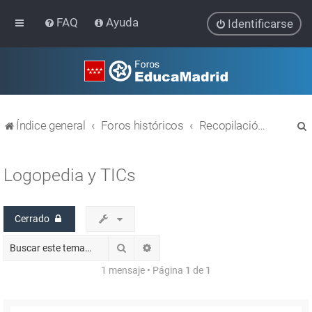
FAQ
Ayuda
Identificarse
Índice general
Foros históricos
Recopilación de hilos de foros cerrados
Logopedia y TICs
Cerrado
r
Buscar
Búsqueda avanzada
1 mensaje • Página
1
de
1