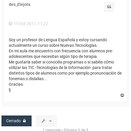
des_Elejota
Citar
15 Oct 2011, 11:22
Soy un profesor de Lengua Española y estoy cursando
actualmente un curso sobre Nuevas Tecnologías.
En mi aula me encuentro con frecuencia con alumnos pre-
adolescentes que necesitan algún tipo de terapia.
Me gustaría saber si conocéis programas o si sabéis cómo
utilizar las TIC -Tecnologías de la Información- para tratar
distintos tipos de alumnos como por ejemplo pronunciación de
fonemas o dislalias...
Gracias.
lj
A
r
r
i
b
a
Cerrado
1 mensaje • Página
1
de
1